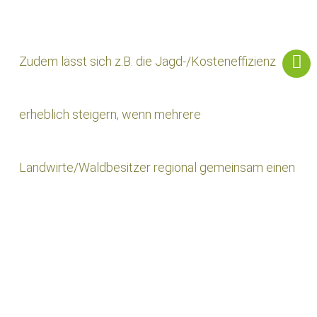
Zudem lässt sich z.B. die Jagd-/Kosteneffizienz
erheblich steigern, wenn mehrere
Landwirte/Waldbesitzer regional gemeinsam einen
Jagdspezialisten beauftragen. Denn je größer die
Gesamtfläche desto besser und nachhaltiger der